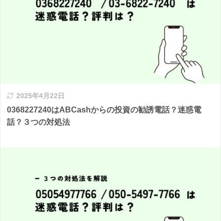
2025年4月22日
0368227240はABCashからの投資の勧誘電話？迷惑電
話？３つの対処法