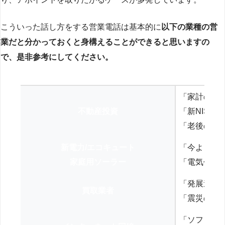
こういった話し方をする営業電話は基本的に
以下の業種の営
業だと分かっておくと身構えることができると思いますの
で、是非参考にしてください。
「家計の見
不動産投資
「新NISA
「老後の年
新電力/エコキュート
「今よりお
家庭用ソーラー
「電気代を
「発展途上
買取業者
「震災の復
「ソフトバ