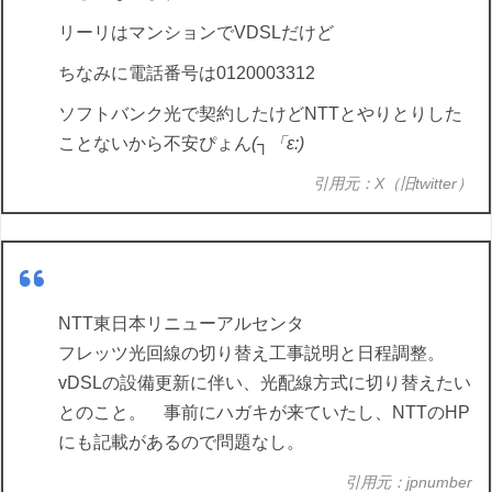
リーリはマンションでVDSLだけど
ちなみに電話番号は0120003312
ソフトバンク光で契約したけどNTTとやりとりした
ことないから不安ぴょん
(┐「ε:)
引用元：X（旧twitter）
NTT東日本リニューアルセンタ
フレッツ光回線の切り替え工事説明と日程調整。
vDSLの設備更新に伴い、光配線方式に切り替えたい
とのこと。 事前にハガキが来ていたし、NTTのHP
にも記載があるので問題なし。
引用元：jpnumber