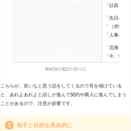
インターネット回線
「以前、N
「先日の打
人材
「（求職者
「人事の方
「北海道の
送り付け詐欺
「今、弊社
商材別の電話の切り口
こちらが、良いなと思う話をしてくるので耳を傾けている
と、あれよあれよと話しが進んで契約や購入に進んでしまう
ことがあるので、注意が必要です。
相手と目的を具体的に