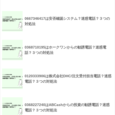
0667346417は安否確認システム？迷惑電話？３つの
対処法
0368710195はホークワンからの勧誘電話？迷惑電
話？３つの対処法
0120333906は株式会社DHC/注文受付担当電話？迷惑
電話？３つの対処法
0368227240はABCashからの投資の勧誘電話？迷惑
電話？３つの対処法