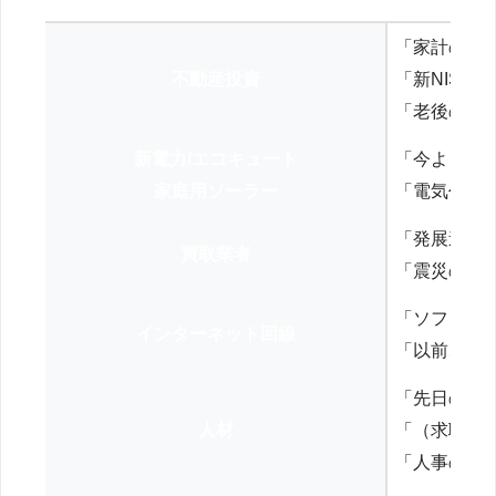
「家計の見
不動産投資
「新NISA
「老後の年
新電力/エコキュート
「今よりお
家庭用ソーラー
「電気代を
「発展途上
買取業者
「震災の復
「ソフトバ
インターネット回線
「以前、N
「先日の打
人材
「（求職者
「人事の方