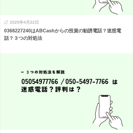
2025年4月22日
0368227240はABCashからの投資の勧誘電話？迷惑電
話？３つの対処法