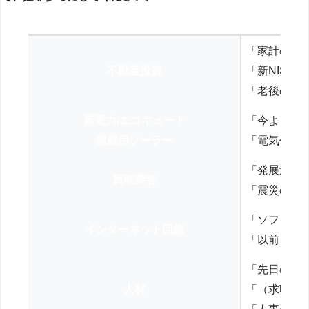
「家計の見
不動産投資
「新NISA
「老後の年
新電力/エコキュート
「今よりお
家庭用ソーラー
「電気代を
「発展途上
買取業者
「震災の復
「ソフトバ
インターネット回線
「以前、N
「先日の打
人材
「（求職者