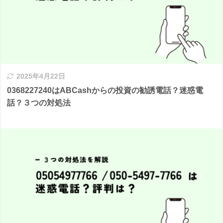
2025年4月22日
0368227240はABCashからの投資の勧誘電話？迷惑電
話？３つの対処法