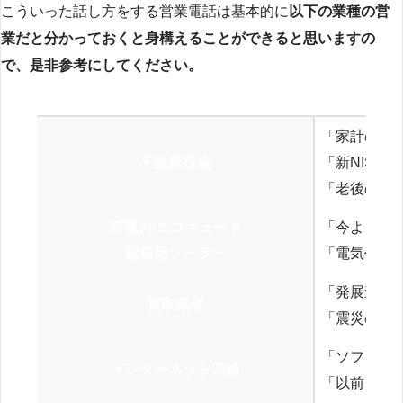
こういった話し方をする営業電話は基本的に
以下の業種の営
業だと分かっておくと身構えることができると思いますの
で、是非参考にしてください。
「家計の見
不動産投資
「新NISA
「老後の年
新電力/エコキュート
「今よりお
家庭用ソーラー
「電気代を
「発展途上
買取業者
「震災の復
「ソフトバ
インターネット回線
「以前、N