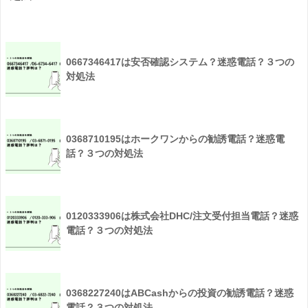
0667346417は安否確認システム？迷惑電話？３つの
対処法
0368710195はホークワンからの勧誘電話？迷惑電
話？３つの対処法
0120333906は株式会社DHC/注文受付担当電話？迷惑
電話？３つの対処法
0368227240はABCashからの投資の勧誘電話？迷惑
電話？３つの対処法