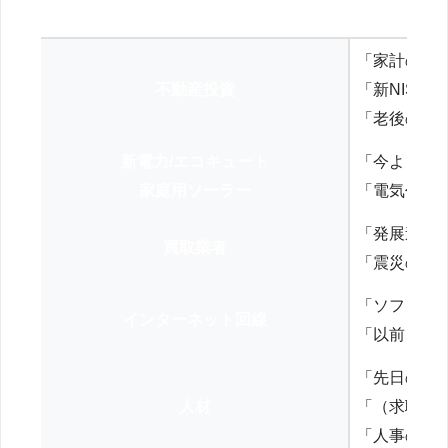
「家計の見
不動産投資
「新NISA
「老後の年
新電力/エコキュート
「今よりお
家庭用ソーラー
「電気代を
「発展途上
買取業者
「震災の復
「ソフトバ
インターネット回線
「以前、N
「先日の打
人材
「（求職者
「人事の方