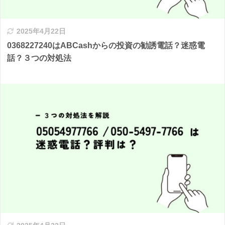
2025年4月22日
0368227240はABCashからの投資の勧誘電話？迷惑電
話？３つの対処法