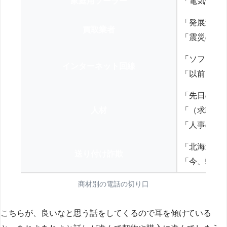
家庭用ソーラー
「電気代を
「発展途上
買取業者
「震災の復
「ソフトバ
インターネット回線
「以前、N
「先日の打
人材
「（求職者
「人事の方
「北海道の
送り付け詐欺
「今、弊社
商材別の電話の切り口
こちらが、良いなと思う話をしてくるので耳を傾けている