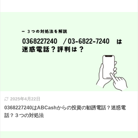
2025年4月22日
0368227240はABCashからの投資の勧誘電話？迷惑電
話？３つの対処法