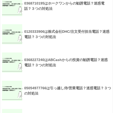
0368710195はホークワンからの勧誘電話？迷惑電
話？３つの対処法
0120333906は株式会社DHC/注文受付担当電話？迷惑
電話？３つの対処法
0368227240はABCashからの投資の勧誘電話？迷惑
電話？３つの対処法
05054977766は引っ越し侍/営業電話？迷惑電話？３つ
の対処法