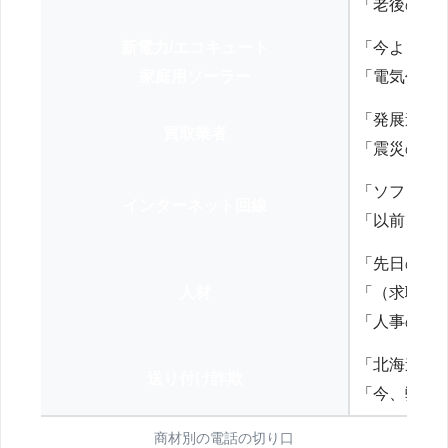
「老後の年
新電力/エコキュート
「今よりお
家庭用ソーラー
「電気代を
「発展途上
買取業者
「震災の復
「ソフトバ
インターネット回線
「以前、N
「先日の打
人材
「（求職者
「人事の方
「北海道の
送り付け詐欺
「今、弊社
商材別の電話の切り口