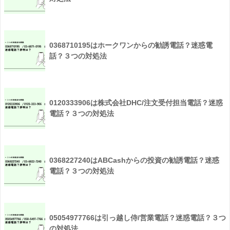
0368710195はホークワンからの勧誘電話？迷惑電
話？３つの対処法
0120333906は株式会社DHC/注文受付担当電話？迷惑
電話？３つの対処法
0368227240はABCashからの投資の勧誘電話？迷惑
電話？３つの対処法
05054977766は引っ越し侍/営業電話？迷惑電話？３つ
の対処法