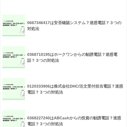
0667346417は安否確認システム？迷惑電話？３つの
対処法
0368710195はホークワンからの勧誘電話？迷惑電
話？３つの対処法
0120333906は株式会社DHC/注文受付担当電話？迷惑
電話？３つの対処法
0368227240はABCashからの投資の勧誘電話？迷惑
電話？３つの対処法