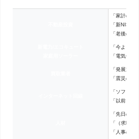
「家計の見
不動産投資
「新NISA
「老後の年
新電力/エコキュート
「今よりお
家庭用ソーラー
「電気代を
「発展途上
買取業者
「震災の復
「ソフトバ
インターネット回線
「以前、N
「先日の打
人材
「（求職者
「人事の方