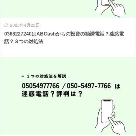
2025年4月22日
0368227240はABCashからの投資の勧誘電話？迷惑電
話？３つの対処法