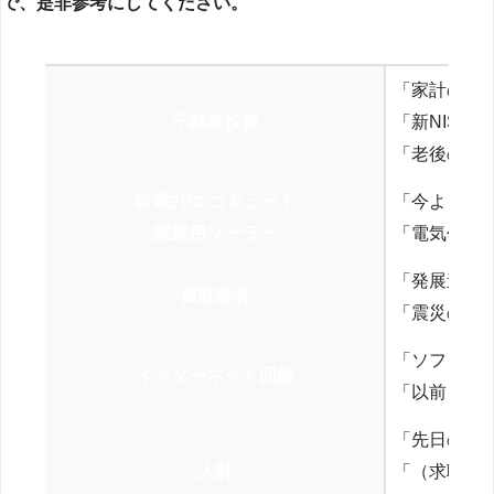
で、是非参考にしてください。
「家計の見
不動産投資
「新NISA
「老後の年
新電力/エコキュート
「今よりお
家庭用ソーラー
「電気代を
「発展途上
買取業者
「震災の復
「ソフトバ
インターネット回線
「以前、N
「先日の打
人材
「（求職者