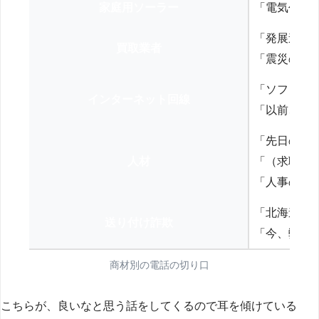
家庭用ソーラー
「電気代を
「発展途上
買取業者
「震災の復
「ソフトバ
インターネット回線
「以前、N
「先日の打
人材
「（求職者
「人事の方
「北海道の
送り付け詐欺
「今、弊社
商材別の電話の切り口
こちらが、良いなと思う話をしてくるので耳を傾けている