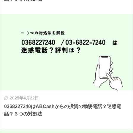
2025年4月22日
0368227240はABCashからの投資の勧誘電話？迷惑電
話？３つの対処法