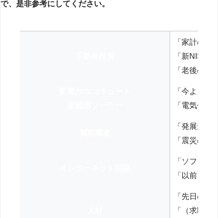
で、是非参考にしてください。
「家計の見
不動産投資
「新NISA
「老後の年
新電力/エコキュート
「今よりお
家庭用ソーラー
「電気代を
「発展途上
買取業者
「震災の復
「ソフトバ
インターネット回線
「以前、N
「先日の打
人材
「（求職者