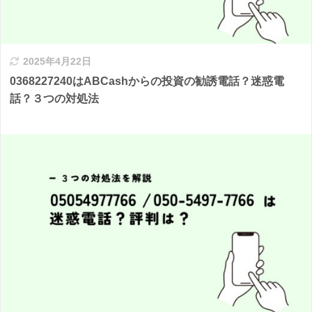
2025年4月22日
0368227240はABCashからの投資の勧誘電話？迷惑電
話？３つの対処法