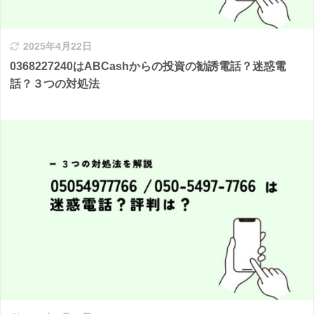
2025年4月22日
0368227240はABCashからの投資の勧誘電話？迷惑電
話？３つの対処法