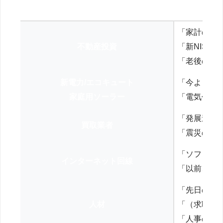
「家計の見
不動産投資
「新NISA
「老後の年
新電力/エコキュート
「今よりお
家庭用ソーラー
「電気代を
「発展途上
買取業者
「震災の復
「ソフトバ
インターネット回線
「以前、N
「先日の打
人材
「（求職者
「人事の方