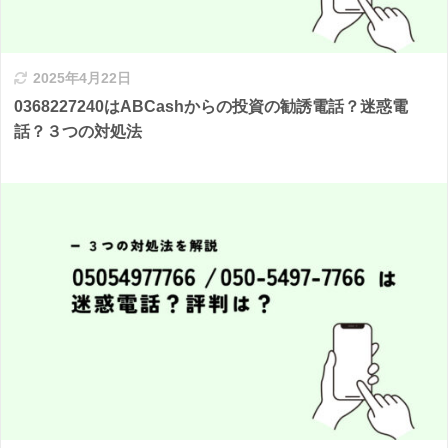
2025年4月22日
0368227240はABCashからの投資の勧誘電話？迷惑電
話？３つの対処法