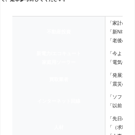
「家計の見
不動産投資
「新NISA
「老後の年
新電力/エコキュート
「今よりお
家庭用ソーラー
「電気代を
「発展途上
買取業者
「震災の復
「ソフトバ
インターネット回線
「以前、N
「先日の打
人材
「（求職者