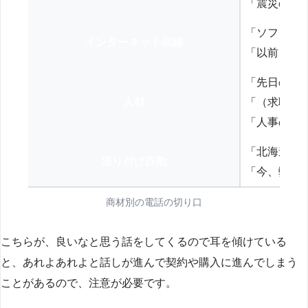
「震災の復
「ソフトバ
インターネット回線
「以前、N
「先日の打
人材
「（求職者
「人事の方
「北海道の
送り付け詐欺
「今、弊社
商材別の電話の切り口
こちらが、良いなと思う話をしてくるので耳を傾けている
と、あれよあれよと話しが進んで契約や購入に進んでしまう
ことがあるので、注意が必要です。