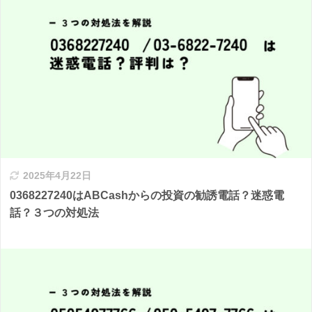
2025年4月22日
0368227240はABCashからの投資の勧誘電話？迷惑電
話？３つの対処法