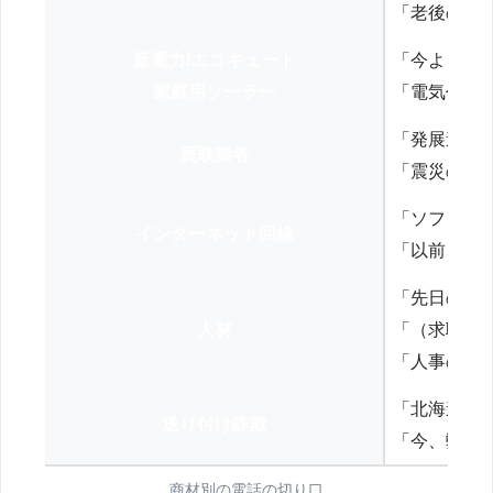
「老後の年
新電力/エコキュート
「今よりお
家庭用ソーラー
「電気代を
「発展途上
買取業者
「震災の復
「ソフトバ
インターネット回線
「以前、N
「先日の打
人材
「（求職者
「人事の方
「北海道の
送り付け詐欺
「今、弊社
商材別の電話の切り口