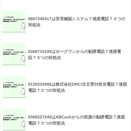
0667346417は安否確認システム？迷惑電話？３つの
対処法
0368710195はホークワンからの勧誘電話？迷惑電
話？３つの対処法
0120333906は株式会社DHC/注文受付担当電話？迷惑
電話？３つの対処法
0368227240はABCashからの投資の勧誘電話？迷惑
電話？３つの対処法