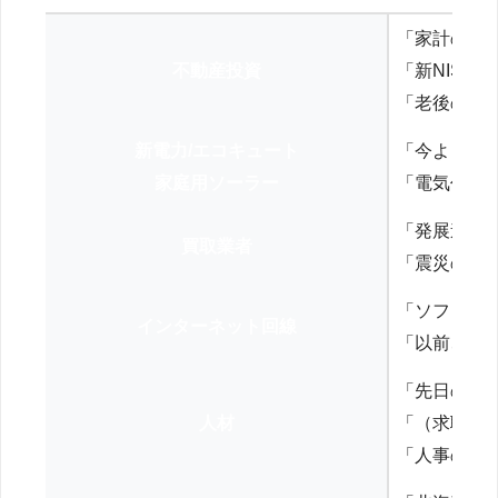
「家計の見
不動産投資
「新NISA
「老後の年
新電力/エコキュート
「今よりお
家庭用ソーラー
「電気代を
「発展途上
買取業者
「震災の復
「ソフトバ
インターネット回線
「以前、N
「先日の打
人材
「（求職者
「人事の方