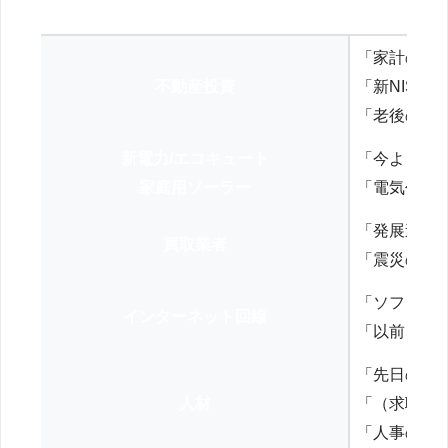
「家計の見
不動産投資
「新NISA
「老後の年
新電力/エコキュート
「今よりお
家庭用ソーラー
「電気代を
「発展途上
買取業者
「震災の復
「ソフトバ
インターネット回線
「以前、N
「先日の打
人材
「（求職者
「人事の方