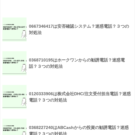
0667346417は安否確認システム？迷惑電話？３つの
対処法
0368710195はホークワンからの勧誘電話？迷惑電
話？３つの対処法
0120333906は株式会社DHC/注文受付担当電話？迷惑
電話？３つの対処法
0368227240はABCashからの投資の勧誘電話？迷惑
電話？３つの対処法