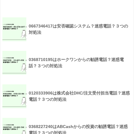
0667346417は安否確認システム？迷惑電話？３つの
対処法
0368710195はホークワンからの勧誘電話？迷惑電
話？３つの対処法
0120333906は株式会社DHC/注文受付担当電話？迷惑
電話？３つの対処法
0368227240はABCashからの投資の勧誘電話？迷惑
電話？３つの対処法