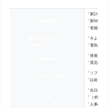
「家計の見
不動産投資
「新NISA
「老後の年
新電力/エコキュート
「今よりお
家庭用ソーラー
「電気代を
「発展途上
買取業者
「震災の復
「ソフトバ
インターネット回線
「以前、N
「先日の打
人材
「（求職者
「人事の方