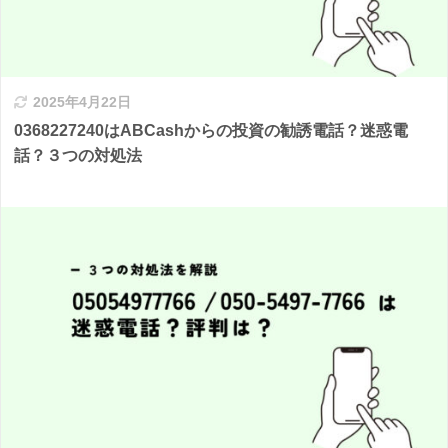
2025年4月22日
0368227240はABCashからの投資の勧誘電話？迷惑電
話？３つの対処法