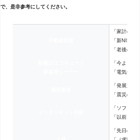
で、是非参考にしてください。
「家計の見
不動産投資
「新NISA
「老後の年
新電力/エコキュート
「今よりお
家庭用ソーラー
「電気代を
「発展途上
買取業者
「震災の復
「ソフトバ
インターネット回線
「以前、N
「先日の打
人材
「（求職者