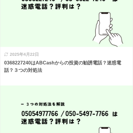
2025年4月22日
0368227240はABCashからの投資の勧誘電話？迷惑電
話？３つの対処法