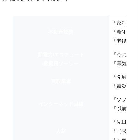
「家計の見
不動産投資
「新NISA
「老後の年
新電力/エコキュート
「今よりお
家庭用ソーラー
「電気代を
「発展途上
買取業者
「震災の復
「ソフトバ
インターネット回線
「以前、N
「先日の打
人材
「（求職者