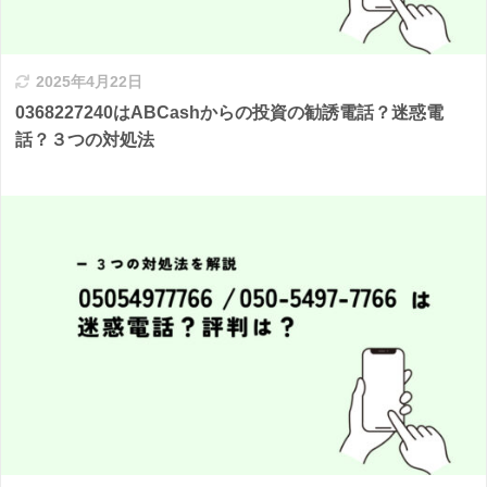
2025年4月22日
0368227240はABCashからの投資の勧誘電話？迷惑電
話？３つの対処法