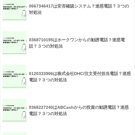
0667346417は安否確認システム？迷惑電話？３つの
対処法
0368710195はホークワンからの勧誘電話？迷惑電
話？３つの対処法
0120333906は株式会社DHC/注文受付担当電話？迷惑
電話？３つの対処法
0368227240はABCashからの投資の勧誘電話？迷惑
電話？３つの対処法