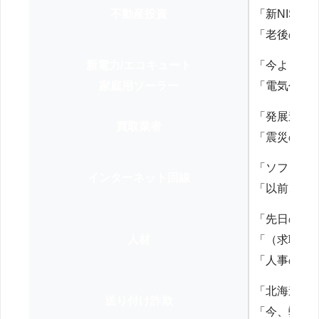
不動産投資
「新NISA
「老後の年
新電力/エコキュート
「今よりお
家庭用ソーラー
「電気代を
「発展途上
買取業者
「震災の復
「ソフトバ
インターネット回線
「以前、N
「先日の打
人材
「（求職者
「人事の方
「北海道の
送り付け詐欺
「今、弊社