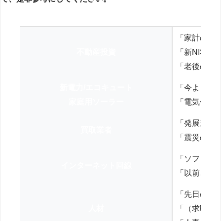
「家計の見
不動産投資
「新NISA
「老後の年
新電力/エコキュート
「今よりお
家庭用ソーラー
「電気代を
「発展途上
買取業者
「震災の復
「ソフトバ
インターネット回線
「以前、N
「先日の打
人材
「（求職者