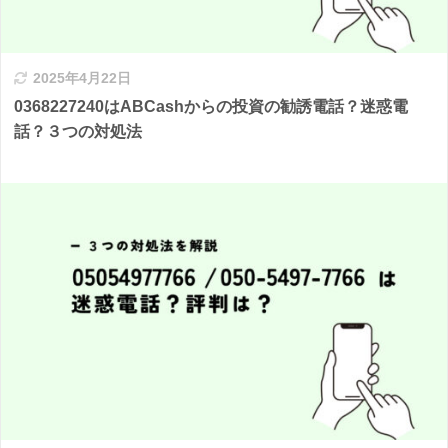
2025年4月22日
0368227240はABCashからの投資の勧誘電話？迷惑電
話？３つの対処法