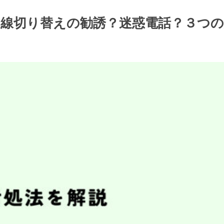
騙る/回線切り替えの勧誘？迷惑電話？３つ