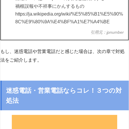
禍根誤報や不祥事にかんするもの
https://ja.wikipedia.org/wiki/%E5%85%B1%E5%90%
8C%E9%80%9A%E4%BF%A1%E7%A4%BE
引用元：jpnumber
もし、迷惑電話や営業電話だと感じた場合は、次の章で対処
法をご紹介します。
迷惑電話・営業電話ならコレ！３つの対
処法