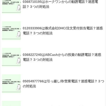
0368710195はホークワンからの勧誘電話？迷惑電
話？３つの対処法
0120333906は株式会社DHC/注文受付担当電話？迷惑
電話？３つの対処法
0368227240はABCashからの投資の勧誘電話？迷惑
電話？３つの対処法
05054977766は引っ越し侍/営業電話？迷惑電話？３つ
の対処法