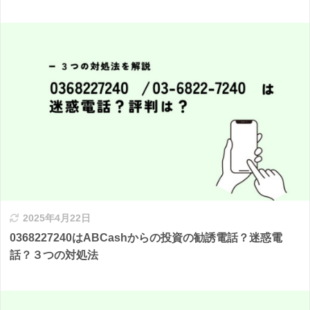
2025年4月22日
0368227240はABCashからの投資の勧誘電話？迷惑電
話？３つの対処法