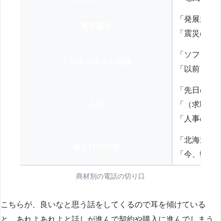
「発展途上
買取業者
「震災の復
「ソフトバ
インターネット回線
「以前、N
「先日の打
人材
「（求職者
「人事の方
「北海道の
送り付け詐欺
「今、弊社
商材別の電話の切り口
こちらが、良いなと思う話をしてくるので耳を傾けている
と、あれよあれよと話しが進んで契約や購入に進んでしまう