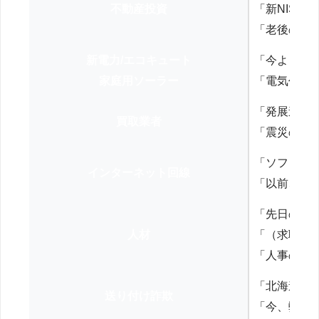
不動産投資
「新NISA
「老後の年
新電力/エコキュート
「今よりお
家庭用ソーラー
「電気代を
「発展途上
買取業者
「震災の復
「ソフトバ
インターネット回線
「以前、N
「先日の打
人材
「（求職者
「人事の方
「北海道の
送り付け詐欺
「今、弊社