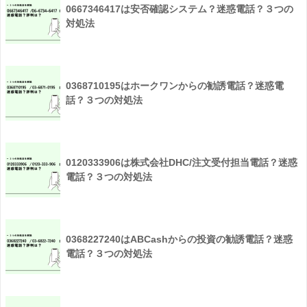
0667346417は安否確認システム？迷惑電話？３つの
対処法
0368710195はホークワンからの勧誘電話？迷惑電
話？３つの対処法
0120333906は株式会社DHC/注文受付担当電話？迷惑
電話？３つの対処法
0368227240はABCashからの投資の勧誘電話？迷惑
電話？３つの対処法