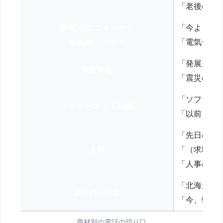
「老後の年
新電力/エコキュート
「今よりお
家庭用ソーラー
「電気代を
「発展途上
買取業者
「震災の復
「ソフトバ
インターネット回線
「以前、N
「先日の打
人材
「（求職者
「人事の方
「北海道の
送り付け詐欺
「今、弊社
商材別の電話の切り口