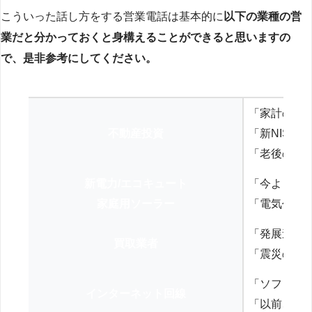
こういった話し方をする営業電話は基本的に
以下の業種の営
業だと分かっておくと身構えることができると思いますの
で、是非参考にしてください。
「家計の見
不動産投資
「新NISA
「老後の年
新電力/エコキュート
「今よりお
家庭用ソーラー
「電気代を
「発展途上
買取業者
「震災の復
「ソフトバ
インターネット回線
「以前、N