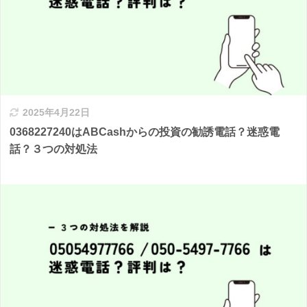
2025年4月22日
0368227240はABCashからの投資の勧誘電話？迷惑電
話？３つの対処法