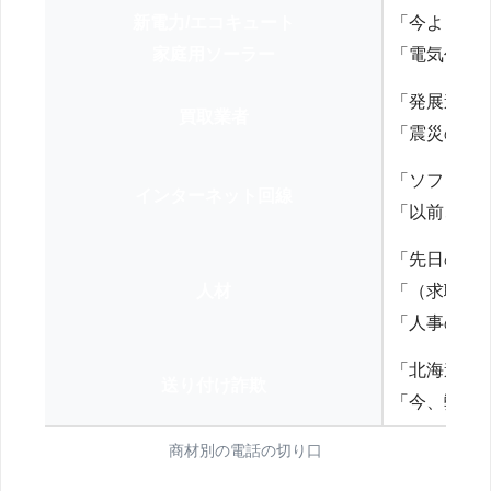
新電力/エコキュート
「今よりお
家庭用ソーラー
「電気代を
「発展途上
買取業者
「震災の復
「ソフトバ
インターネット回線
「以前、N
「先日の打
人材
「（求職者
「人事の方
「北海道の
送り付け詐欺
「今、弊社
商材別の電話の切り口