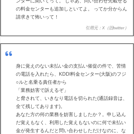
ンターに聞いてって。 じゃあ、問い合わせ先載せる
の料金センターも追加しといてよ。 ってか分からん
請求きて怖いって！
引用元：X（旧twitter）
身に覚えのない未払い金の支払い催促の件で、苦情
の電話を入れたら、KDDI料金センター(大阪)のフジ
○ルと名乗る責任者から
「業務妨害で訴えるぞ」
と脅されて、いきなり電話を切られた(通話録音は、
全て残してあります)。
あなた方の何の業務を妨害しましたか？。申し込ん
だ覚えもなく、利用した覚えもないのに何で未払い
金が発生するんだと問い合わせしただけなのに、な