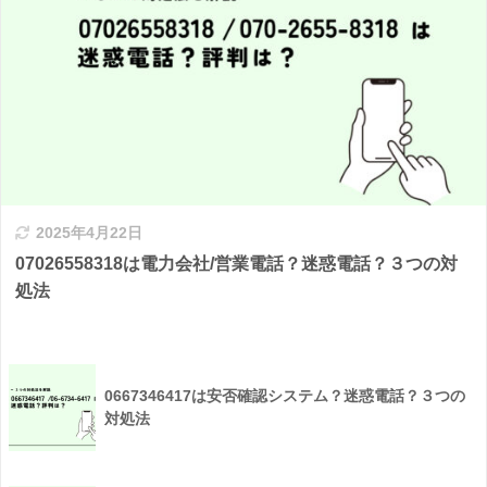
2025年4月22日
07026558318は電力会社/営業電話？迷惑電話？３つの対
処法
0667346417は安否確認システム？迷惑電話？３つの
対処法