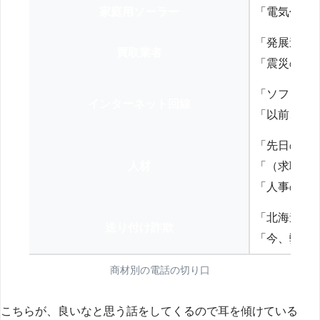
家庭用ソーラー
「電気代を
「発展途上
買取業者
「震災の復
「ソフトバ
インターネット回線
「以前、N
「先日の打
人材
「（求職者
「人事の方
「北海道の
送り付け詐欺
「今、弊社
商材別の電話の切り口
こちらが、良いなと思う話をしてくるので耳を傾けている