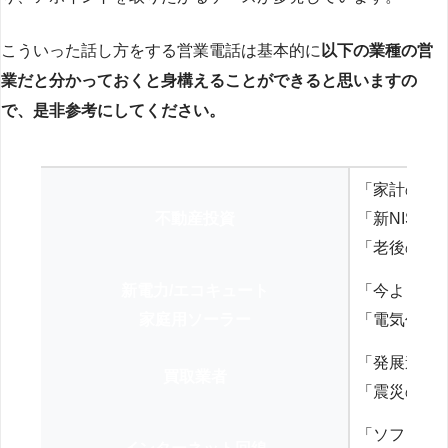
こういった話し方をする営業電話は基本的に
以下の業種の営
業だと分かっておくと身構えることができると思いますの
で、是非参考にしてください。
「家計の見
不動産投資
「新NISA
「老後の年
新電力/エコキュート
「今よりお
家庭用ソーラー
「電気代を
「発展途上
買取業者
「震災の復
「ソフトバ