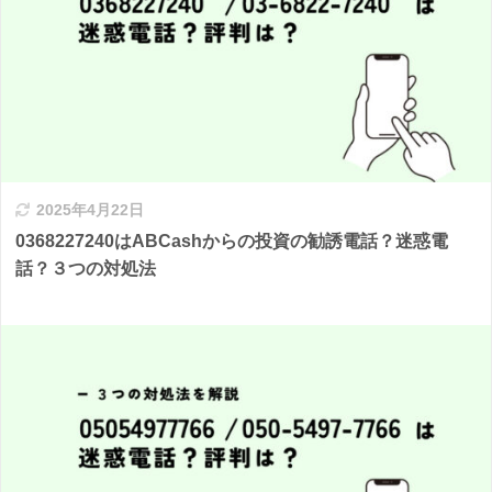
2025年4月22日
0368227240はABCashからの投資の勧誘電話？迷惑電
話？３つの対処法