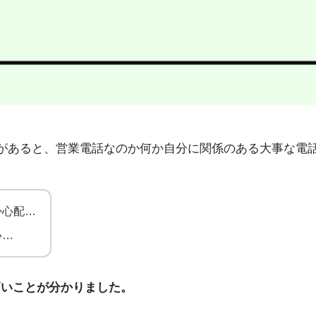
1」から不在着信があると、営業電話なのか何か自分に関係のある大
か心配…
い…
高いことが分かりました。