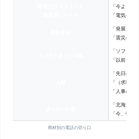
新電力/エコキュート
「今よりお
家庭用ソーラー
「電気代を
「発展途上
買取業者
「震災の復
「ソフトバ
インターネット回線
「以前、N
「先日の打
人材
「（求職者
「人事の方
「北海道の
送り付け詐欺
「今、弊社
商材別の電話の切り口