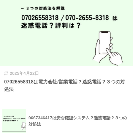
2025年4月22日
07026558318は電力会社/営業電話？迷惑電話？３つの対
処法
0667346417は安否確認システム？迷惑電話？３つの
対処法