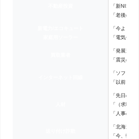
不動産投資
「新NISA
「老後の年
新電力/エコキュート
「今よりお
家庭用ソーラー
「電気代を
「発展途上
買取業者
「震災の復
「ソフトバ
インターネット回線
「以前、N
「先日の打
人材
「（求職者
「人事の方
「北海道の
送り付け詐欺
「今、弊社