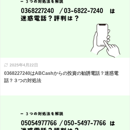
2025年4月22日
0368227240はABCashからの投資の勧誘電話？迷惑電
話？３つの対処法