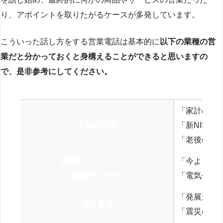
り、アポイントを取りたがるケースが多発しています。
こういった話し方をする営業電話は基本的に
以下の業種の営
業だと分かっておくと身構えることができると思いますの
で、是非参考にしてください。
「家計の見
不動産投資
「新NISA
「老後の年
新電力/エコキュート
「今よりお
家庭用ソーラー
「電気代を
「発展途上
買取業者
「震災の復