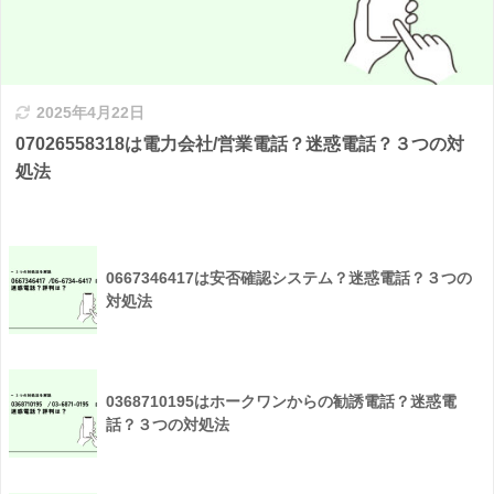
2025年4月22日
07026558318は電力会社/営業電話？迷惑電話？３つの対
処法
0667346417は安否確認システム？迷惑電話？３つの
対処法
0368710195はホークワンからの勧誘電話？迷惑電
話？３つの対処法