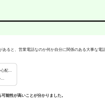
7」から不在着信があると、営業電話なのか何か自分に関係のある大
か心配…
い…
る可能性が高いことが分かりました。