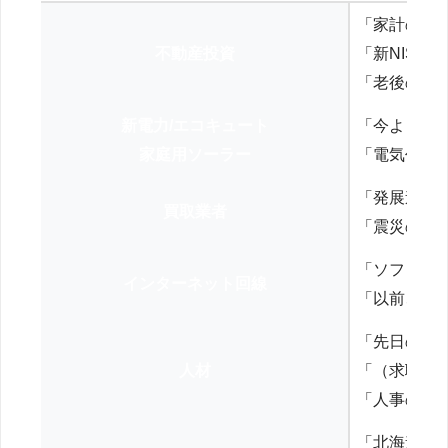
「家計の見
不動産投資
「新NISA
「老後の年
新電力/エコキュート
「今よりお
家庭用ソーラー
「電気代を
「発展途上
買取業者
「震災の復
「ソフトバ
インターネット回線
「以前、N
「先日の打
人材
「（求職者
「人事の方
「北海道の