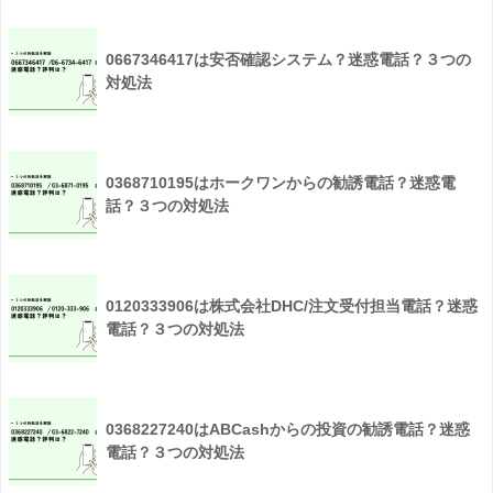
0667346417は安否確認システム？迷惑電話？３つの
対処法
0368710195はホークワンからの勧誘電話？迷惑電
話？３つの対処法
0120333906は株式会社DHC/注文受付担当電話？迷惑
電話？３つの対処法
0368227240はABCashからの投資の勧誘電話？迷惑
電話？３つの対処法