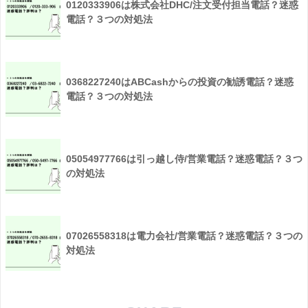
0120333906は株式会社DHC/注文受付担当電話？迷惑
電話？３つの対処法
0368227240はABCashからの投資の勧誘電話？迷惑
電話？３つの対処法
05054977766は引っ越し侍/営業電話？迷惑電話？３つ
の対処法
07026558318は電力会社/営業電話？迷惑電話？３つの
対処法