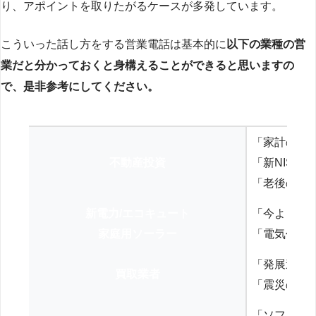
り、アポイントを取りたがるケースが多発しています。
こういった話し方をする営業電話は基本的に
以下の業種の営
業だと分かっておくと身構えることができると思いますの
で、是非参考にしてください。
「家計の見
不動産投資
「新NISA
「老後の年
新電力/エコキュート
「今よりお
家庭用ソーラー
「電気代を
「発展途上
買取業者
「震災の復
「ソフトバ