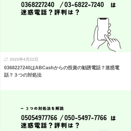
2025年4月22日
0368227240はABCashからの投資の勧誘電話？迷惑電
話？３つの対処法