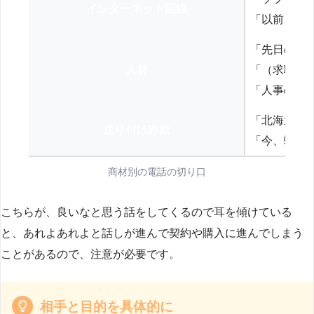
インターネット回線
「以前、N
「先日の打
人材
「（求職者
「人事の方
「北海道の
送り付け詐欺
「今、弊社
商材別の電話の切り口
こちらが、良いなと思う話をしてくるので耳を傾けている
と、あれよあれよと話しが進んで契約や購入に進んでしまう
ことがあるので、注意が必要です。
相手と目的を具体的に