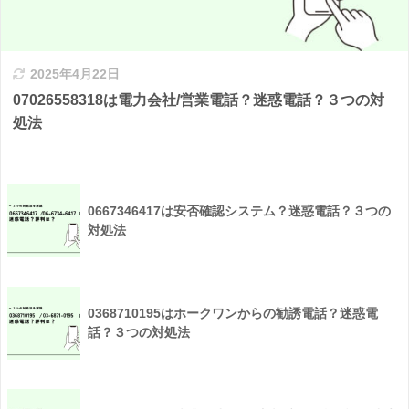
2025年4月22日
07026558318は電力会社/営業電話？迷惑電話？３つの対
処法
0667346417は安否確認システム？迷惑電話？３つの
対処法
0368710195はホークワンからの勧誘電話？迷惑電
話？３つの対処法