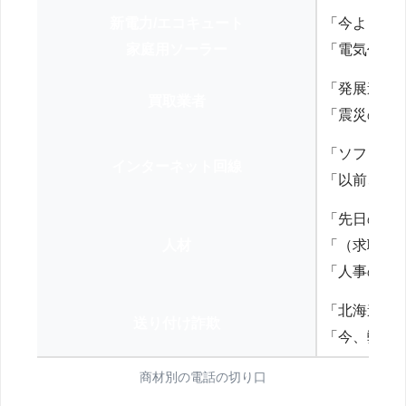
新電力/エコキュート
「今よりお
家庭用ソーラー
「電気代を
「発展途上
買取業者
「震災の復
「ソフトバ
インターネット回線
「以前、N
「先日の打
人材
「（求職者
「人事の方
「北海道の
送り付け詐欺
「今、弊社
商材別の電話の切り口