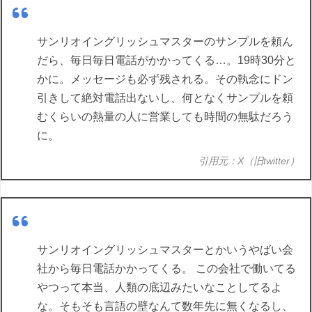
サンリオイングリッシュマスターのサンプルを頼ん
だら、毎日毎日電話がかかってくる…。19時30分と
かに。メッセージも必ず残される。その執念にドン
引きして絶対電話出ないし、何となくサンプルを頼
むくらいの熱量の人に営業しても時間の無駄だろう
に。
引用元：X（旧twitter）
サンリオイングリッシュマスターとかいうやばい会
社から毎日電話かかってくる。 この会社で働いてる
やつって本当、人類の底辺みたいなことしてるよ
な。そもそも言語の壁なんて数年先に無くなるし、