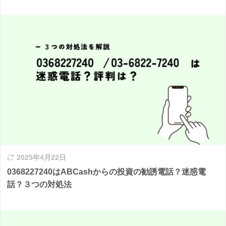
2025年4月22日
0368227240はABCashからの投資の勧誘電話？迷惑電
話？３つの対処法