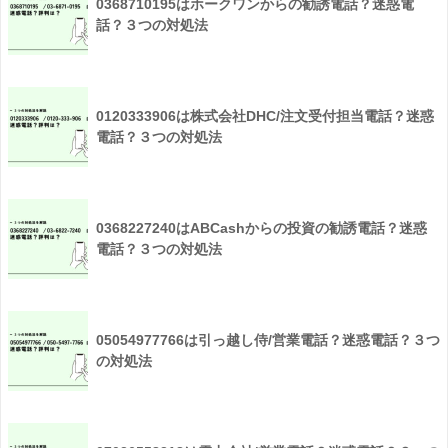
0368710195はホークワンからの勧誘電話？迷惑電
話？３つの対処法
0120333906は株式会社DHC/注文受付担当電話？迷惑
電話？３つの対処法
0368227240はABCashからの投資の勧誘電話？迷惑
電話？３つの対処法
05054977766は引っ越し侍/営業電話？迷惑電話？３つ
の対処法