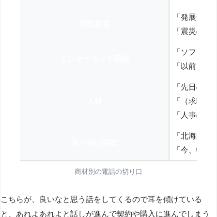
「発展途上
買取業者
「震災の復
「ソフトバ
インターネット回線
「以前、N
「先日の打
人材
「（求職者
「人事の方
「北海道の
送り付け詐欺
「今、弊社
商材別の電話の切り口
こちらが、良いなと思う話をしてくるので耳を傾けている
と、あれよあれよと話しが進んで契約や購入に進んでしまう