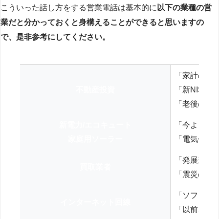
こういった話し方をする営業電話は基本的に
以下の業種の営
業だと分かっておくと身構えることができると思いますの
で、是非参考にしてください。
「家計の見
不動産投資
「新NISA
「老後の年
新電力/エコキュート
「今よりお
家庭用ソーラー
「電気代を
「発展途上
買取業者
「震災の復
「ソフトバ
インターネット回線
「以前、N