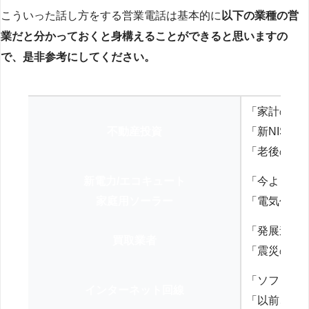
こういった話し方をする営業電話は基本的に
以下の業種の営
業だと分かっておくと身構えることができると思いますの
で、是非参考にしてください。
「家計の見
不動産投資
「新NISA
「老後の年
新電力/エコキュート
「今よりお
家庭用ソーラー
「電気代を
「発展途上
買取業者
「震災の復
「ソフトバ
インターネット回線
「以前、N