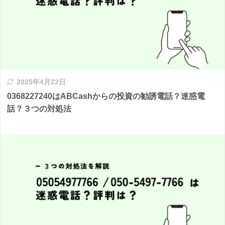
2025年4月22日
0368227240はABCashからの投資の勧誘電話？迷惑電
話？３つの対処法