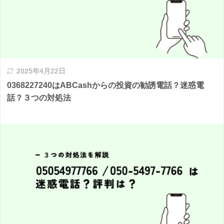
2025年4月22日
0368227240はABCashからの投資の勧誘電話？迷惑電
話？３つの対処法