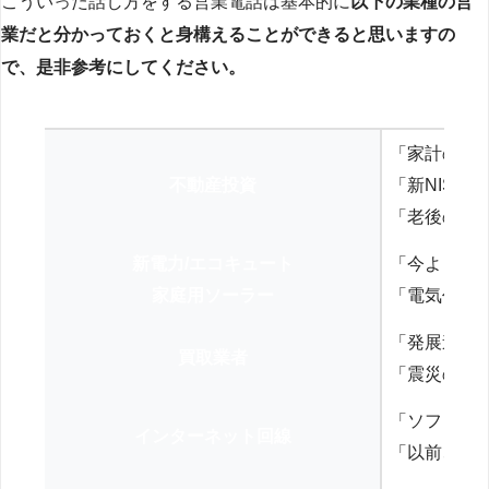
こういった話し方をする営業電話は基本的に
以下の業種の営
業だと分かっておくと身構えることができると思いますの
で、是非参考にしてください。
「家計の見
不動産投資
「新NISA
「老後の年
新電力/エコキュート
「今よりお
家庭用ソーラー
「電気代を
「発展途上
買取業者
「震災の復
「ソフトバ
インターネット回線
「以前、N