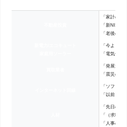
「家計の見
不動産投資
「新NISA
「老後の年
新電力/エコキュート
「今よりお
家庭用ソーラー
「電気代を
「発展途上
買取業者
「震災の復
「ソフトバ
インターネット回線
「以前、N
「先日の打
人材
「（求職者
「人事の方