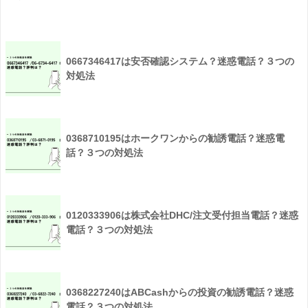
0667346417は安否確認システム？迷惑電話？３つの
対処法
0368710195はホークワンからの勧誘電話？迷惑電
話？３つの対処法
0120333906は株式会社DHC/注文受付担当電話？迷惑
電話？３つの対処法
0368227240はABCashからの投資の勧誘電話？迷惑
電話？３つの対処法