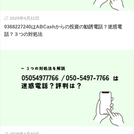
2025年4月22日
0368227240はABCashからの投資の勧誘電話？迷惑電
話？３つの対処法