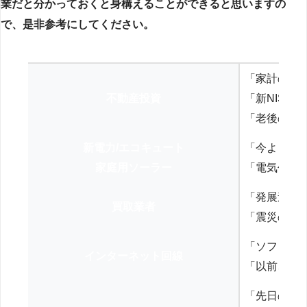
業だと分かっておくと身構えることができると思いますの
で、是非参考にしてください。
「家計の見
不動産投資
「新NISA
「老後の年
新電力/エコキュート
「今よりお
家庭用ソーラー
「電気代を
「発展途上
買取業者
「震災の復
「ソフトバ
インターネット回線
「以前、N
「先日の打