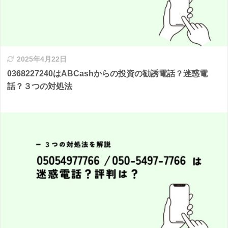
2025年4月22日
0368227240はABCashからの投資の勧誘電話？迷惑電
話？３つの対処法