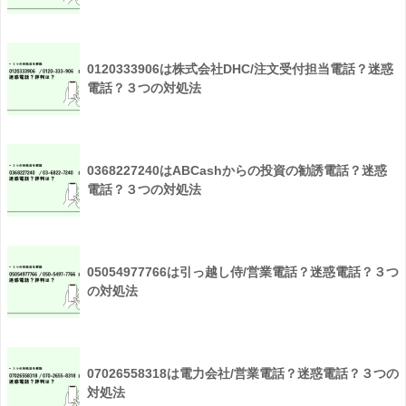
0120333906は株式会社DHC/注文受付担当電話？迷惑
電話？３つの対処法
0368227240はABCashからの投資の勧誘電話？迷惑
電話？３つの対処法
05054977766は引っ越し侍/営業電話？迷惑電話？３つ
の対処法
07026558318は電力会社/営業電話？迷惑電話？３つの
対処法