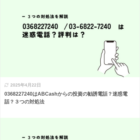
2025年4月22日
0368227240はABCashからの投資の勧誘電話？迷惑電
話？３つの対処法