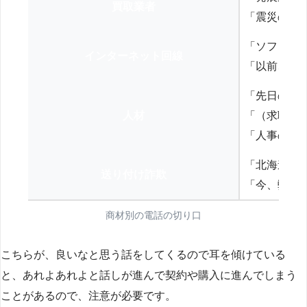
買取業者
「震災の復
「ソフトバ
インターネット回線
「以前、N
「先日の打
人材
「（求職者
「人事の方
「北海道の
送り付け詐欺
「今、弊社
商材別の電話の切り口
こちらが、良いなと思う話をしてくるので耳を傾けている
と、あれよあれよと話しが進んで契約や購入に進んでしまう
ことがあるので、注意が必要です。