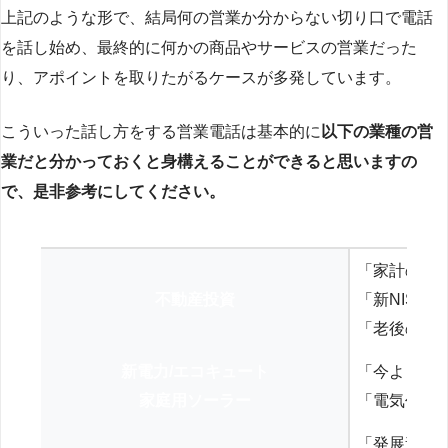
上記のような形で、結局何の営業か分からない切り口で電話
を話し始め、最終的に何かの商品やサービスの営業だった
り、アポイントを取りたがるケースが多発しています。
こういった話し方をする営業電話は基本的に
以下の業種の営
業だと分かっておくと身構えることができると思いますの
で、是非参考にしてください。
「家計の見
不動産投資
「新NISA
「老後の年
新電力/エコキュート
「今よりお
家庭用ソーラー
「電気代を
「発展途上