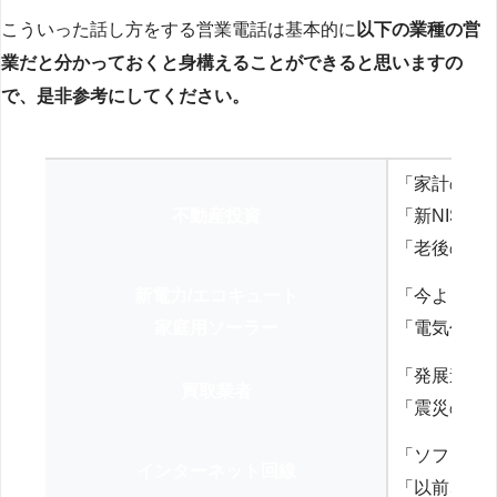
こういった話し方をする営業電話は基本的に
以下の業種の営
業だと分かっておくと身構えることができると思いますの
で、是非参考にしてください。
「家計の見
不動産投資
「新NISA
「老後の年
新電力/エコキュート
「今よりお
家庭用ソーラー
「電気代を
「発展途上
買取業者
「震災の復
「ソフトバ
インターネット回線
「以前、N