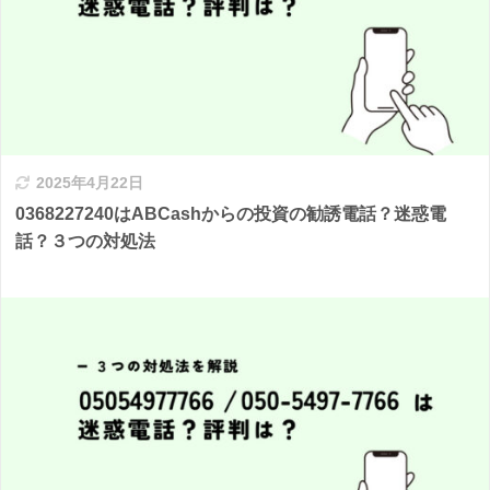
2025年4月22日
0368227240はABCashからの投資の勧誘電話？迷惑電
話？３つの対処法