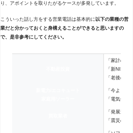
り、アポイントを取りたがるケースが多発しています。
こういった話し方をする営業電話は基本的に
以下の業種の営
業だと分かっておくと身構えることができると思いますの
で、是非参考にしてください。
「家計の見
不動産投資
「新NISA
「老後の年
新電力/エコキュート
「今よりお
家庭用ソーラー
「電気代を
「発展途上
買取業者
「震災の復