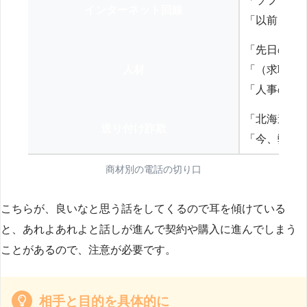
「ソフトバ
インターネット回線
「以前、N
「先日の打
人材
「（求職者
「人事の方
「北海道の
送り付け詐欺
「今、弊社
商材別の電話の切り口
こちらが、良いなと思う話をしてくるので耳を傾けている
と、あれよあれよと話しが進んで契約や購入に進んでしまう
ことがあるので、注意が必要です。
相手と目的を具体的に