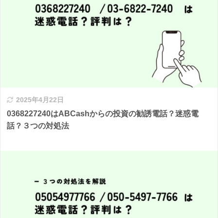
2025年4月22日
0368227240はABCashからの投資の勧誘電話？迷惑電
話？３つの対処法