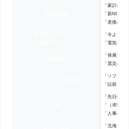
「家計の見
不動産投資
「新NISA
「老後の年
新電力/エコキュート
「今よりお
家庭用ソーラー
「電気代を
「発展途上
買取業者
「震災の復
「ソフトバ
インターネット回線
「以前、N
「先日の打
人材
「（求職者
「人事の方
「北海道の