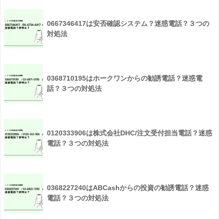
0667346417は安否確認システム？迷惑電話？３つの
対処法
0368710195はホークワンからの勧誘電話？迷惑電
話？３つの対処法
0120333906は株式会社DHC/注文受付担当電話？迷惑
電話？３つの対処法
0368227240はABCashからの投資の勧誘電話？迷惑
電話？３つの対処法