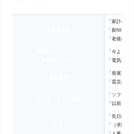
「家計の見
不動産投資
「新NISA
「老後の年
新電力/エコキュート
「今よりお
家庭用ソーラー
「電気代を
「発展途上
買取業者
「震災の復
「ソフトバ
インターネット回線
「以前、N
「先日の打
人材
「（求職者
「人事の方